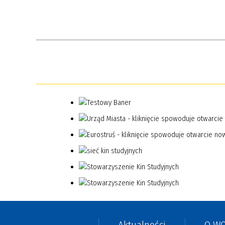
Miejska Orkiestra Dęta
Dziecięcy Zespół Ludowy
Węgrowski Uniwersytet Trzeciego
Wieku
Taniec Towarzyski / użytkowy w
parach