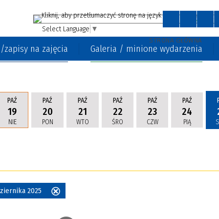
Select Language
▼
STRONA GŁÓWNA
/zapisy na zajęcia
Galeria / minione wydarzenia
PAŹ
PAŹ
PAŹ
PAŹ
PAŹ
PAŹ
19
20
21
22
23
24
NIE
PON
WTO
ŚRO
CZW
PIĄ
dziernika 2025
Usuń
ten
filtr