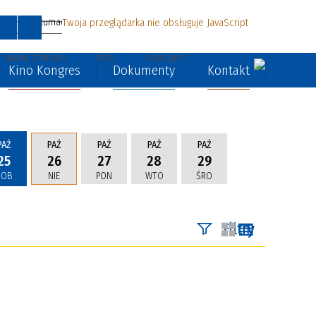
Twoja przeglądarka nie obsługuje JavaScript
MAPA STRONY
RSS
KONTAKT
Kino Kongres
Dokumenty
Kontakt
PAŹ
PAŹ
PAŹ
PAŹ
PAŹ
25
26
27
28
29
SOB
NIE
PON
WTO
ŚRO
Filtry
Szukana fraza
Kategoria