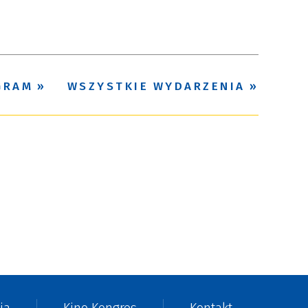
Trwające w
—
zakresie
Miejsce
GRAM
WSZYSTKIE WYDARZENIA
Organizator