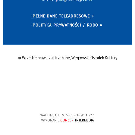
PEŁNE DANE TELEADRESOWE »
POLITYKA PRYWATNOŚCI / RODO »
© Wszelkie prawa zastrzeżone, Węgrowski Ośrodek Kultury
WALIDACJA:
HTML5
+
CSS3
+
WCAG 2.1
WYKONANIE
CONCEPT
INTERMEDIA