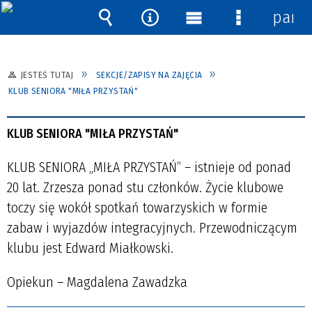
pane
Wyszukiwarka
Narzędzia
Menu
Menu
główne
szczegółow
JESTEŚ TUTAJ
SEKCJE/ZAPISY NA ZAJĘCIA
KLUB SENIORA "MIŁA PRZYSTAŃ"
KLUB SENIORA "MIŁA PRZYSTAŃ"
KLUB SENIORA „MIŁA PRZYSTAŃ” – istnieje od ponad
20 lat. Zrzesza ponad stu członków. Życie klubowe
toczy się wokół spotkań towarzyskich w formie
zabaw i wyjazdów integracyjnych. Przewodniczącym
klubu jest Edward Miałkowski.
Opiekun – Magdalena Zawadzka